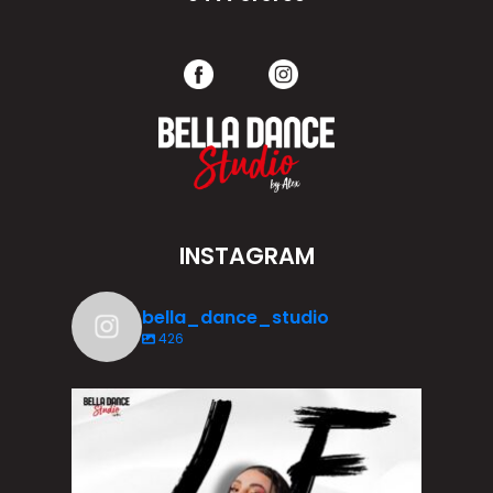
INSTAGRAM
bella_dance_studio
426
Depuis ses 3 ans, Lylie vit sa passion pour la
...