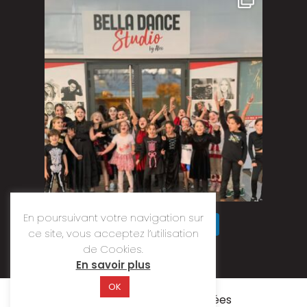
En poursuivant votre navigation sur
Suivre sur Instagram
ce site, vous acceptez l’utilisation
de Cookies.
En savoir plus
OK
Résiliation
Mentions légales
Données