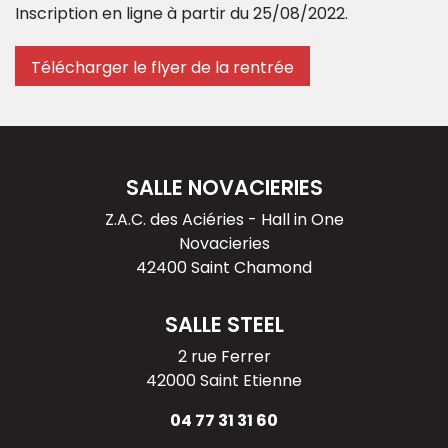
Inscription en ligne à partir du 25/08/2022.
Télécharger le flyer de la rentrée
Navigation
de
l’article
SALLE NOVACIERIES
Z.A.C. des Aciéries - Hall in One
Novacieries
42400 Saint Chamond
SALLE STEEL
2 rue Ferrer
42000 Saint Etienne
04 77 31 31 60