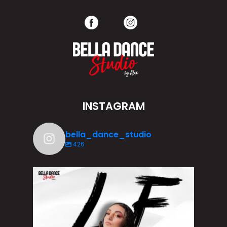
INSTAGRAM
bella_dance_studio
426
Depuis ses 3 ans, Lylie vit sa passion pour la
...