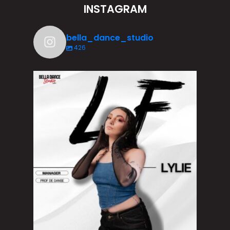
INSTAGRAM
bella_dance_studio
426
Depuis ses 3 ans, Lylie vit sa passion pour la
...