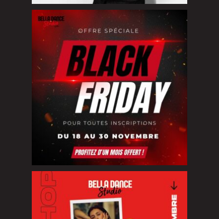
Black Friday chez Bella Dance Studio
Du
...
NOUVEAU WORKSHOP EXCLUSIF
Vous
...