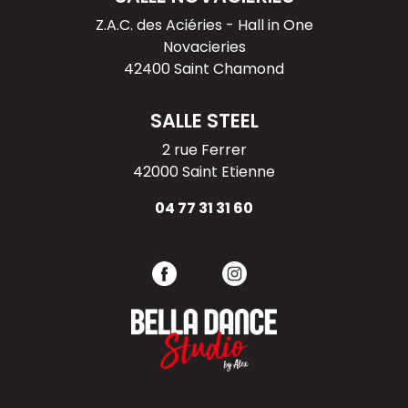
l’article
Z.A.C. des Aciéries - Hall in One
Novacieries
42400 Saint Chamond
SALLE STEEL
2 rue Ferrer
42000 Saint Etienne
04 77 31 31 60