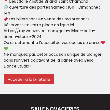
Lieu : Salle Aristide Briand, Saint Chamond
ouverture des portes Samedi : 18h - Dimanche :
14h
Les billets sont en vente dès maintenant !
Réservez vite votre place en ligne ici :
https://my.weezevent.com/gala-dhiver-bella-
dance-studio-2024
Ou directement à l’accueil de vos écoles de danse
Ne manquez pas cette occasion unique de plonger
dans l’univers captivant de la danse avec Bella
Dance Studio !
Accéder à la billeterie
Navigation
de
SALLE NOVACIERIES